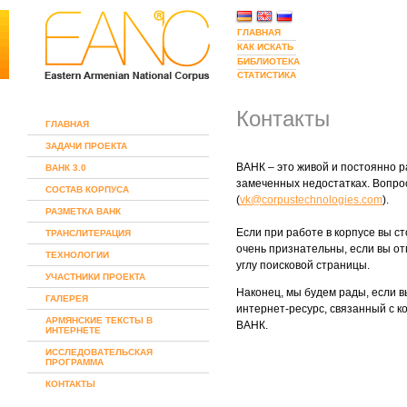
ГЛАВНАЯ
КАК ИСКАТЬ
БИБЛИОТЕКА
СТАТИСТИКА
Контакты
ГЛАВНАЯ
ЗАДАЧИ ПРОЕКТА
ВАНК – это живой и постоянно р
ВАНК 3.0
замеченных недостатках. Вопро
СОСТАВ КОРПУСА
(
vk@corpustechnologies.com
).
РАЗМЕТКА ВАНК
Если при работе в корпусе вы с
ТРАНСЛИТЕРАЦИЯ
очень признательны, если вы от
ТЕХНОЛОГИИ
углу поисковой страницы.
УЧАСТНИКИ ПРОЕКТА
Наконец, мы будем рады, если в
ГАЛЕРЕЯ
интернет-ресурс, связанный с к
АРМЯНСКИЕ ТЕКСТЫ В
ВАНК.
ИНТЕРНЕТЕ
ИССЛЕДОВАТЕЛЬСКАЯ
ПРОГРАММА
КОНТАКТЫ