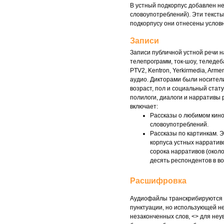
В устный подкорпус добавлен н
словоупотреблений). Эти текст
подкорпусу они отнесены условн
Записи
Записи публичной устной речи 
телепрограмм, ток-шоу, теледеб
PTV2, Kentron, Yerkirmedia, Arm
аудио. Дикторами были носител
возраст, пол и социальный ста
полилоги, диалоги и нарративы 
включает:
Рассказы о любимом кино
словоупотреблений.
Рассказы по картинкам. 
корпуса устных нарративо
сорока нарративов (около
десять респондентов в во
Расшифровка
Аудиофайлы транскрибируются 
пунктуации, но использующей не
незаконченных слов, <> для неу