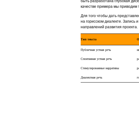
быть разработана глубокая диск
качестве примера мы приводим 
Для того чтобы дать представл
на горисском диалекте. Запись 
направлений развития проекта.
Тип текста
О
Публичная устная речь
и
Спонтанная устная речь
р
Стимулированные нарративы
р
Диалектная речь
г